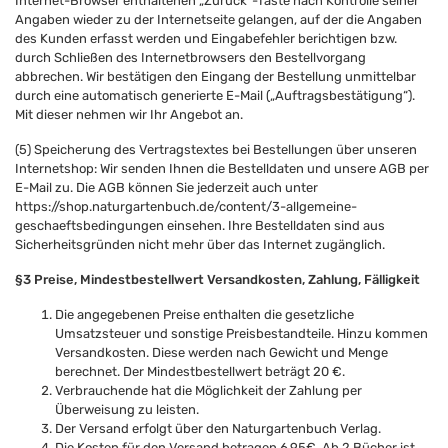
Internet-Browser enthaltenen „Zurück“-Taste nach Kontrolle seiner
Angaben wieder zu der Internetseite gelangen, auf der die Angaben
des Kunden erfasst werden und Eingabefehler berichtigen bzw.
durch Schließen des Internetbrowsers den Bestellvorgang
abbrechen. Wir bestätigen den Eingang der Bestellung unmittelbar
durch eine automatisch generierte E-Mail („Auftragsbestätigung“).
Mit dieser nehmen wir Ihr Angebot an.
(5) Speicherung des Vertragstextes bei Bestellungen über unseren
Internetshop: Wir senden Ihnen die Bestelldaten und unsere AGB per
E-Mail zu. Die AGB können Sie jederzeit auch unter
https://shop.naturgartenbuch.de/content/3-allgemeine-
geschaeftsbedingungen
einsehen. Ihre Bestelldaten sind aus
Sicherheitsgründen nicht mehr über das Internet zugänglich.
§3 Preise, Mindestbestellwert Versandkosten, Zahlung, Fälligkeit
Die angegebenen Preise enthalten die gesetzliche
Umsatzsteuer und sonstige Preisbestandteile. Hinzu kommen
Versandkosten. Diese werden nach Gewicht und Menge
berechnet. Der Mindestbestellwert beträgt 20 €.
Verbrauchende hat die Möglichkeit der Zahlung per
Überweisung zu leisten.
Der Versand erfolgt über den Naturgartenbuch Verlag.
Die Kosten für den Versand betragen 6,95€. Ab 2 Bücher ist